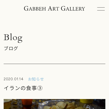
ギャッベアートギャラリーとは
ギャッベと出会うには
Blog
ペルシャ絨毯とは
ブログ
商品一覧
イベント情報
お知らせ
2020.01.14
ブログ
イランの食事③
納品事例