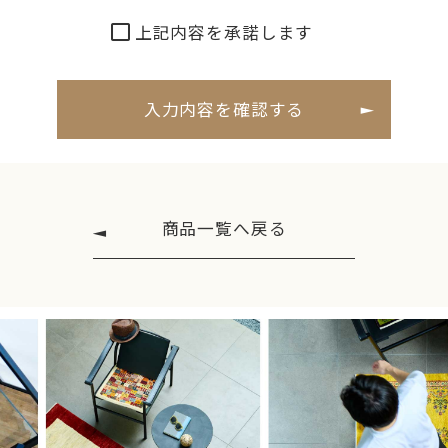
■個人情報の利用目的
上記内容を承諾します
当社の全ての事業で取り扱う個人情報につい
て、適切な取得、利用及び提供を行い、
特定した利用目的の達成に必要な範囲を超えて
個人情報を取り扱うことはありません。
利用目的を超えて個人情報の取り扱いを行う場
合には、あらかじめご本人の同意を得ます。
商品一覧へ戻る
1.電話、FAX、電子メールなどによる商品・サービ
スに関する情報提供
2.商品・サービスに関わるご相談・お問い合わせ
などの連絡および対応業務
3.商品の修理・メンテナンスなどの連絡および対
応業務
4.商品・サービス改善および企画のための統計資
料作成