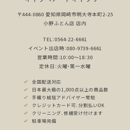
より当サイトを快適に利用できない場合があり
ます。
〒444-0860 愛知県岡崎市明大寺本町2-25
小野ふとん店 店内
■お問い合わせ先
TEL：0564-22-6661
ギャッベ美術館株式会社
愛知県岡崎市明大寺本町２−２５
イベント出店時：080-9739-6661
電話番号0564-22-6661
営業時間：10：00〜18：30
定休日：火曜・第一水曜
全国配送対応
日本最大級の1,000点以上の商品数
手織り絨毯アドバイザー常駐
クレジットカード可、分割払いOK
クリーニング、修繕受け付けます
駐車場完備