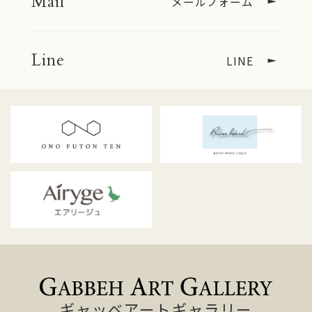
Mail
メールフォーム
扱いを委託する場合
Line
LINE
■クッキーの利用について
当サイトはクッキーを利用してより高度なサー
ビスの実現を図る場合があります。
クッキーは、お客様が再び当サイトをご利用に
なる際に、当サイトのコンテンツをより便利に
利用していただくためのものであり、 お客様の
プライバシーを侵害したり、お客さまのコン
ピューターへ悪影響を及ぼすことはありませ
ん。
インターネット閲覧ソフトの設定により、全て
のクッキーを受取拒否に設定することや、クッ
キーが送信される際にその旨表示するよう設定
することができます。 しかし、そうした設定に
ギャッベアートギャラリー