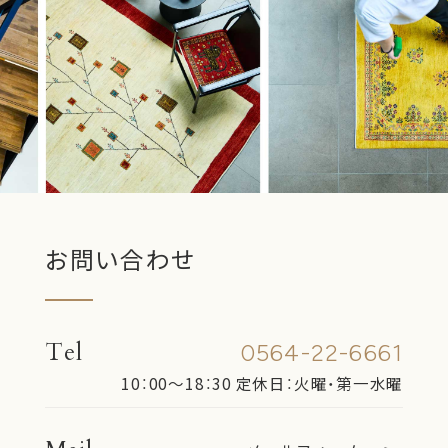
■個人情報の第三者への提供について
お客様よりご提供いただいた個人情報は次の目
的に利用させていただく場合がございます。
1.法令に基づき個人情報の開示命令を受けた場
合
2.人の生命、身体または財産の保護のために必要
がある際、ご本人さまの同意を得ることが困難
お問い合わせ
である場合
3.国の機関若しくは地方公共団体またはその委
託を受けた者が法令の定める事務を遂行するこ
Tel
0564-22-6661
とに対して協力する必要がある際
10：00〜18：30
定休日：火曜・第一水曜
4.ご本人さまの同意を得ることにより当該事務
の遂行に支障をおよぼすおそれがある場合
5.利用目的の達成に必要な範囲で、個人情報の取