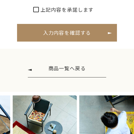
■個人情報の利用目的
上記内容を承諾します
当社の全ての事業で取り扱う個人情報につい
て、適切な取得、利用及び提供を行い、
特定した利用目的の達成に必要な範囲を超えて
個人情報を取り扱うことはありません。
利用目的を超えて個人情報の取り扱いを行う場
合には、あらかじめご本人の同意を得ます。
商品一覧へ戻る
1.電話、FAX、電子メールなどによる商品・サービ
スに関する情報提供
2.商品・サービスに関わるご相談・お問い合わせ
などの連絡および対応業務
3.商品の修理・メンテナンスなどの連絡および対
応業務
4.商品・サービス改善および企画のための統計資
料作成