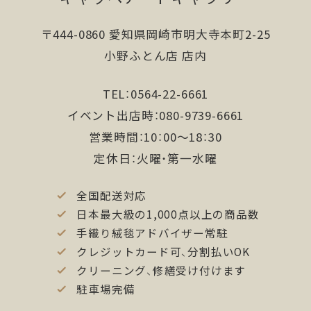
より当サイトを快適に利用できない場合があり
ます。
〒444-0860 愛知県岡崎市明大寺本町2-25
小野ふとん店 店内
■お問い合わせ先
TEL：0564-22-6661
ギャッベ美術館株式会社
愛知県岡崎市明大寺本町２−２５
イベント出店時：080-9739-6661
電話番号0564-22-6661
営業時間：10：00〜18：30
定休日：火曜・第一水曜
全国配送対応
日本最大級の1,000点以上の商品数
手織り絨毯アドバイザー常駐
クレジットカード可、分割払いOK
クリーニング、修繕受け付けます
駐車場完備