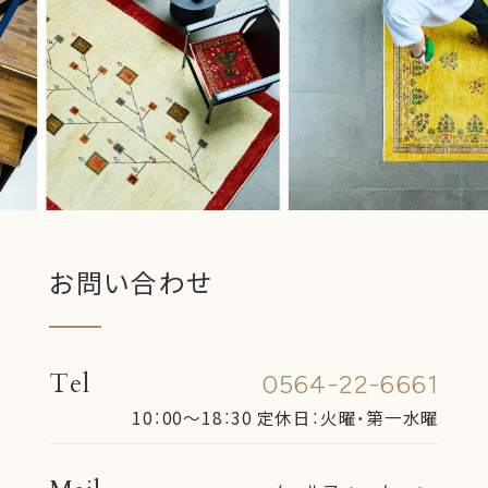
■個人情報の第三者への提供について
お客様よりご提供いただいた個人情報は次の目
的に利用させていただく場合がございます。
1.法令に基づき個人情報の開示命令を受けた場
合
2.人の生命、身体または財産の保護のために必要
がある際、ご本人さまの同意を得ることが困難
お問い合わせ
である場合
3.国の機関若しくは地方公共団体またはその委
託を受けた者が法令の定める事務を遂行するこ
Tel
0564-22-6661
とに対して協力する必要がある際
10：00〜18：30
定休日：火曜・第一水曜
4.ご本人さまの同意を得ることにより当該事務
の遂行に支障をおよぼすおそれがある場合
5.利用目的の達成に必要な範囲で、個人情報の取