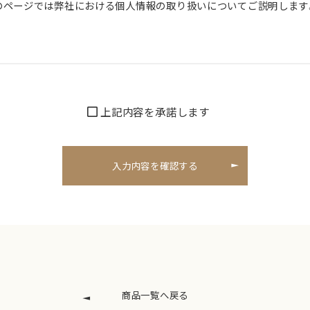
のページでは弊社における個人情報の取り扱いについてご説明します
個人情報について、適切な取得、利用及び提供を行い、
必要な範囲を超えて個人情報を取り扱うことはありません。
の取り扱いを行う場合には、あらかじめご本人の同意を得ます。
上記内容を承諾します
などによる商品・サービスに関する情報提供
ご相談・お問い合わせなどの連絡および対応業務
スなどの連絡および対応業務
び企画のための統計資料作成
供について
た個人情報は次の目的に利用させていただく場合がございます。
開示命令を受けた場合
商品一覧へ戻る
産の保護のために必要がある際、ご本人さまの同意を得ることが困難で