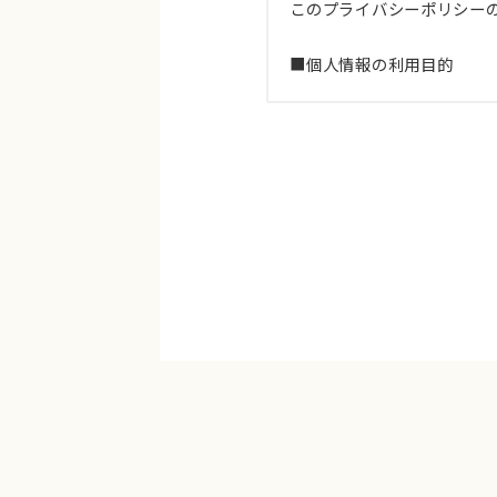
このプライバシーポリシー
■個人情報の利用目的
当社の全ての事業で取り扱う
特定した利用目的の達成に
利用目的を超えて個人情報
1.電話、FAX、電子メール
2.商品・サービスに関わる
3.商品の修理・メンテナン
4.商品・サービス改善およ
■個人情報の第三者への提
お客様よりご提供いただい
1.法令に基づき個人情報の
2.人の生命、身体または財