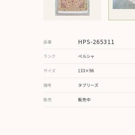
HPS-265311
品番
ランク
ペルシャ
サイズ
133×96
備考
タブリーズ
販売
販売中